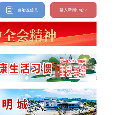
退伍军人最帅的模样
2026-08-05
洪水中
自治区信息
进入新闻中心 >