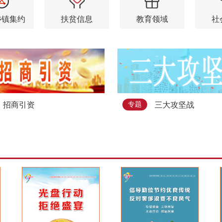
乡镇集约
扶贫信息
教育领域
社
和救助
社会保险
劳动就
招商引资
三大攻坚战
专题
企业开办
住房
查询服务
一件事