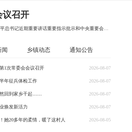
会议召开
8月6日，中共柳城县第十六届委员会第1次常委会会议召开。县委书记黄立平主持会议并讲话。会议传达学习贯彻习近平总书记近期重要讲话重要指示批示和中央重要会议精神、《习近平党建文选》、中共柳州市第十三届委员会第十五次全体会议精神及《中共柳州市委员会关于贯彻落实〈中共广西壮族自治区委员会...
新闻
乡镇动态
通知公告
第1次常委会会议召开
2026-08-07
中共柳
下半年征兵体检工作
2026-08-07
代理县
毅然回到家乡干起……
2026-08-07
当了1
业焕发新活力
2026-08-07
产销链
！她20多年的柔情，暖了这村人
2026-08-05
是本村