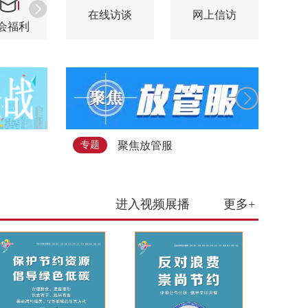
在线访谈
网上信访
会福利
安全生产
规划计划
业
聚焦放管服
专题
专
进入视频展播
更多+
服务