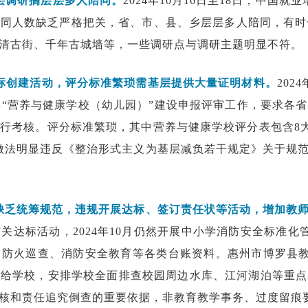
层调研搞层层多人陪同。
2024年10月16日至18日，中国
同人数缺乏严格把关，省、市、县、乡层层多人陪同，有时
清古街、千年古城墙等，一些调研点与调研主题明显不符。
标创建活动，评分标准繁琐需基层提供大量证明材料。
20
5年“营养与健康学校（幼儿园）”建设申报评审工作，要求各
行考核。评分标准繁琐，其中营养与健康学校评分表包含8大类
做法明显违反《整治形式主义为基层减负若干规定》关于规
缺乏统筹规范，违规开展达标、签订责任状等活动，增加教
达标活动，2024年10月仍然开展中小学消防安全标准化
防火巡查、消防安全教育等各类台账资料。惠州市博罗县教育
派给学校，安排学校全面排查校园周边水库、江河湖泊等重点
核和责任追究倒查的重要依据，非教育教学事务、过度留痕