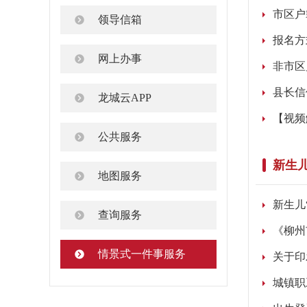
市区户
领导信箱
报名方
网上办事
非市区
县长信
龙城云APP
【视频
公共服务
新生儿
地图服务
新生儿
查询服务
《柳州
情景式一件事服务
关于印
城镇职