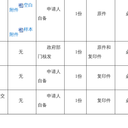
空白
申请人
附件
1份
原件
自备
样本
附件
政府部
原件和
无
1份
门核发
复印件
申请人
无
1份
复印件
自备
提交
申请人
无
1份
复印件
自备