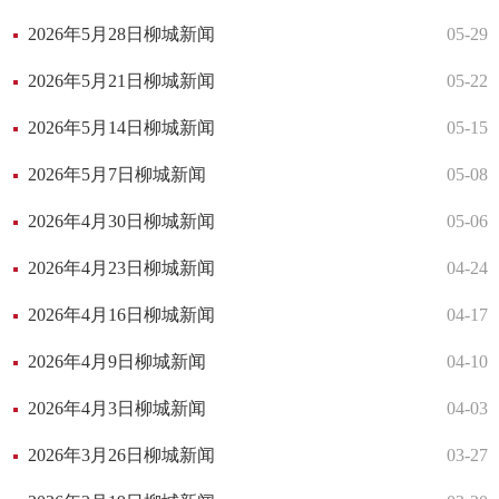
2026年5月28日柳城新闻
05-29
2026年5月21日柳城新闻
05-22
2026年5月14日柳城新闻
05-15
2026年5月7日柳城新闻
05-08
2026年4月30日柳城新闻
05-06
2026年4月23日柳城新闻
04-24
2026年4月16日柳城新闻
04-17
2026年4月9日柳城新闻
04-10
2026年4月3日柳城新闻
04-03
2026年3月26日柳城新闻
03-27