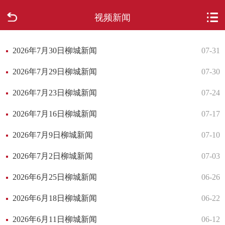
视频新闻
首页
走进柳城
2026年7月30日柳城新闻
07-31
2026年7月29日柳城新闻
07-30
新闻中心
2026年7月23日柳城新闻
07-24
政府信息公开
2026年7月16日柳城新闻
07-17
网上办事
2026年7月9日柳城新闻
07-10
2026年7月2日柳城新闻
07-03
互动回应
2026年6月25日柳城新闻
06-26
数据专题
2026年6月18日柳城新闻
06-22
2026年6月11日柳城新闻
06-12