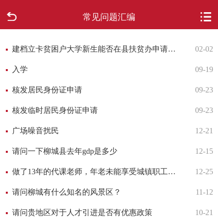
常见问题汇编
首页
走进柳城
建档立卡贫困户大学新生能否在县扶贫办申请教育补助
02-02
入学
09-19
新闻中心
核发居民身份证申请
09-23
政府信息公开
核发临时居民身份证申请
09-23
网上办事
广场噪音扰民
12-21
请问一下柳城县去年gdp是多少
12-15
互动回应
做了13年的代课老师，年老未能享受城镇职工养老保障
12-25
数据专题
请问柳城有什么知名的风景区？
11-12
请问贵地区对于人才引进是否有优惠政策
10-21