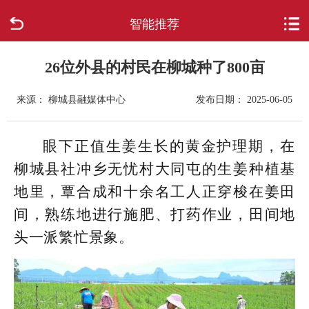
智能推荐
首页
走进柳城
26位外县的村民在柳城种了800亩
来源： 柳城县融媒体中心
发布日期： 2025-06-05
新闻中心
政府信息公开
眼下正值生姜生长的黄金护理期，在
柳城县社冲乡无忧村大同屯的生姜种植基
网上办事
地里，覃合成和十余名工人正穿梭在姜田
间，熟练地进行施肥、打药作业，田间地
互动回应
头一派繁忙景象。
数据专题