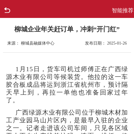
智能推荐
首页
走进柳城
柳城企业年关赶订单，冲刺“开门红”
来源： 柳城县融媒体中心
发布日期： 2025-01-26
新闻中心
政府信息公开
1月15日，货车司机过师傅正在广西绿
源木业有限公司等候装货。他拉的这一车
网上办事
胶合板成品将运到浙江省杭州市，预计隔
天早上到，再拉一单他也准备回家过年
互动回应
了。
数据专题
广西绿源木业有限公司位于柳城木材加
工产业园马山片区内，是最早入驻的企业
之一。记者走进该公司车间，只见各区域