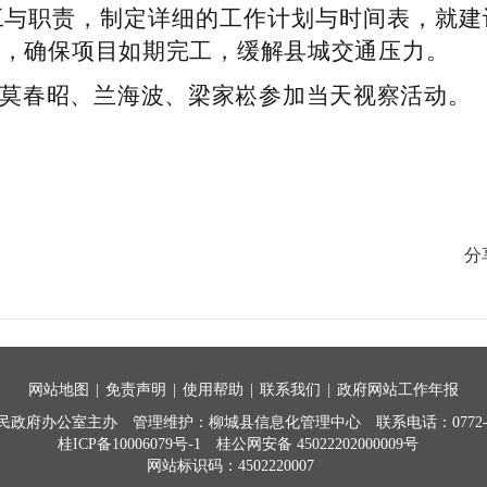
工与职责，制定详细的工作计划与时间表，就建
作，确保项目如期完工，缓解县城交通压力。
莫春昭、兰海波、梁家崧参加当天视察活动。
分
网站地图
|
免责声明
|
使用帮助
|
联系我们
|
政府网站工作年报
民政府办公室主办
管理维护：柳城县信息化管理中心
联系电话：0772-7
桂ICP备10006079号-1
桂公网安备 45022202000009号
网站标识码：4502220007