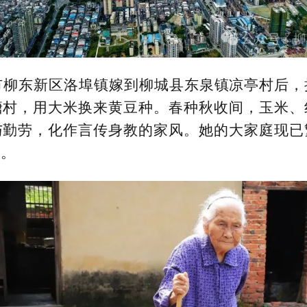
州市柳东新区洛埠镇嫁到柳城县东泉镇凉亭村后
塘村，用大米换来黄豆种。春种秋收间，玉米、
与勤劳，化作言传身教的家风。她的大家庭现已
人。