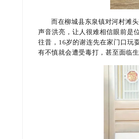
而在柳城县东泉镇对河村滩头
声音洪亮，让人很难相信眼前是
往昔，16岁的谢连先在家门口玩
有不慎就会遭受毒打，甚至面临