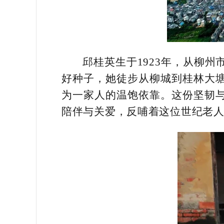
邱桂英生于1923年，从柳
好种子，她徒步从柳城到桂林大
为一家人的温饱依靠。这份坚韧
陪伴与关爱，反哺着这位世纪老