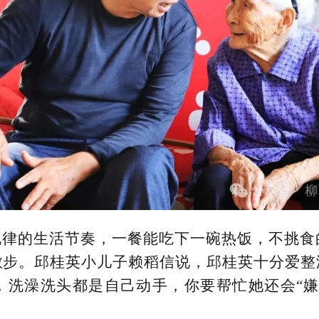
规律的生活节奏，一餐能吃下一碗热饭，不挑食
散步。邱桂英小儿子赖稻信说，邱桂英十分爱整
，洗澡洗头都是自己动手，你要帮忙她还会“嫌