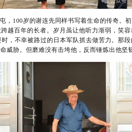
屯，100岁的谢连先同样书写着生命的传奇。
位跨越百年的长者。岁月虽让他听力渐弱，笑容
耍时，不幸被路过的日本军队抓去做苦力。那
生命威胁。但磨难没有击垮他，反而锤炼出他坚