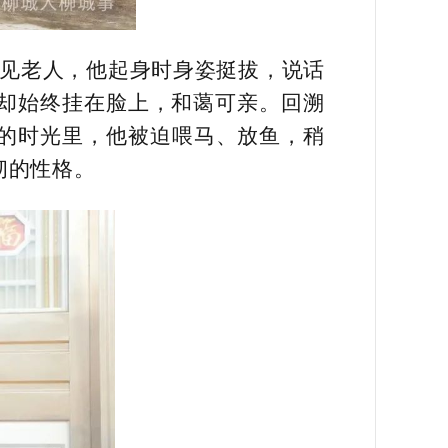
初见老人，他起身时身姿挺拔，说话
却始终挂在脸上，和蔼可亲。回溯
段的时光里，他被迫喂马、放鱼，稍
韧的性格。