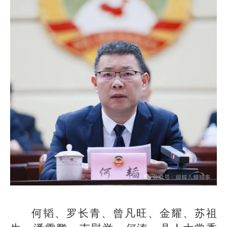
何韬、罗长青、曾凡旺、金耀、苏祖