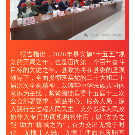
报告指出，2026年是实施“十五五”规
划的开局之年，也是迈向第二个百年奋斗
目标的关键之年。县政协将在县委的坚强
领导下，全面贯彻落实党的二十大和二十
届历次全会精神，以铸牢中华民族共同体
意识为主线，紧紧围绕县委十五届十三次
全会部署要求，紧贴中心、服务大局，深
入践行全过程人民民主，充分发挥人民政
协作为专门协商机构的作用，以“政协之
能”助力“柳城之为”，奋力交出无愧于时
代、无愧于人民、无愧于使命的履职答