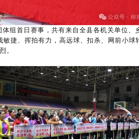
团体组首日赛事，共有来自全县各机关单位、乡
伐敏捷、挥拍有力，高远球、扣杀、网前小球
烈。