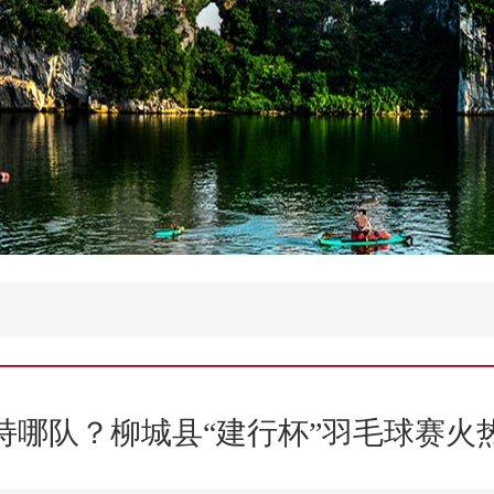
持哪队？柳城县“建行杯”羽毛球赛火