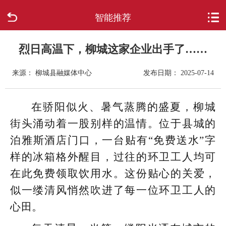
智能推荐
首页
走进柳城
烈日高温下，柳城这家企业出手了……
来源： 柳城县融媒体中心
发布日期： 2025-07-14
新闻中心
政府信息公开
在骄阳似火、暑气蒸腾的盛夏，柳城
街头涌动着一股别样的温情。位于县城的
网上办事
泊雅斯酒店门口，一台贴有“免费送水”字
样的冰箱格外醒目，过往的环卫工人均可
互动回应
在此免费领取饮用水。这份贴心的关爱，
数据专题
似一缕清风悄然吹进了每一位环卫工人的
心田。