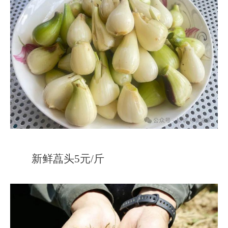
新鲜藠头5元/斤