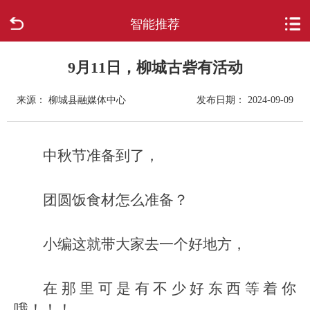
智能推荐
首页
走进柳城
9月11日，柳城古砦有活动
来源： 柳城县融媒体中心
发布日期： 2024-09-09
新闻中心
政府信息公开
中秋节准备到了，
网上办事
团圆饭食材怎么准备？
互动回应
小编这就带大家去一个好地方，
数据专题
在那里可是有不少好东西等着你
哦！！！