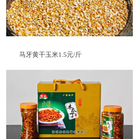
马牙黄干玉米1.5元/斤