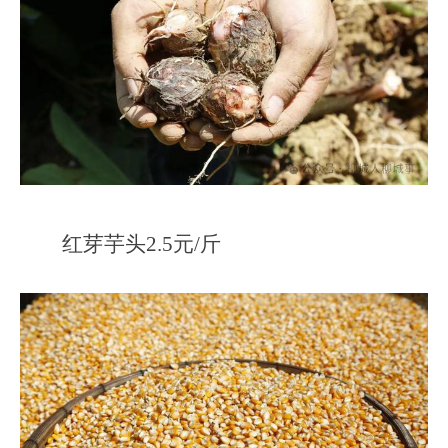
红芽芋头2.5元/斤