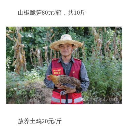
山椒脆笋80元/箱，共10斤
放养土鸡20元/斤