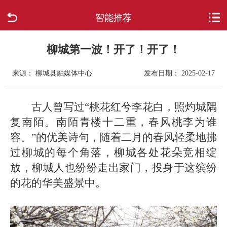
智能推荐
首页
走进柳城
柳城第一波！开了！开了！
来源： 柳城县融媒体中心
发布日期： 2025-02-17
新闻中心
政府信息公开
古人曾写过“桃花红兮李花白，照灼城隅
复南陌。南陌青楼十二重，春风桃李为谁
网上办事
容。”的优美诗句，随着二月的春风轻柔地拂
过柳城的每个角落，柳城各处花朵竞相绽
互动回应
放，柳城人也纷纷走出家门，投身于这缤纷
的花的华美盛景中。
数据专题