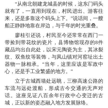
“从南北朝建龙城县的时候，这东门码头
就有了，一直用到现在，村民进出、游客往
来，还是多靠这个码头上下。”说话间，一艘
船正静静地靠在岸边，与千年的时光重叠。
廖桂引还说，村民至今还常常在西门一
带捡到带花纹的瓷片，县博物馆现存的8件
藏品均出自此处，以宋元陶瓷为主，其冰裂
纹、双鱼纹等装饰，与凤山镇对河窑址出土
器物一脉相承。“当年，这里应该是军政中
心，还是手工业繁盛的地方。”
立于古城西墙处远眺，三柳高速公路的
车流与远处渡船，形成古今交通的无声对
话。这座见证八百余年行政中心变迁的古
城，正以新的姿态融入地方发展脉络。