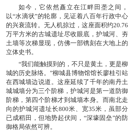
如今，它依然矗立在江畔田垄之间，
以“水滴状”的轮廓，见证着八百年行政中心
的兴衰流转。无人机掠过，这座面积约20.76
万平方米的古城遗址尽收眼底，护城河、夯
土墙等次梯显现，仿佛一部镌刻在大地上的
立体史书。
“我们能触摸到的，不只是黄土，更是柳
城的历史脉络。”柳城县博物馆馆长廖桂引站
在西城墙边说道。这座延续了千年的南丹土
城城墙分为三个阶梯，护城河是第一道防御
阶梯，第四个阶梯才到城墙本身。而南北走
向的护城河遗址长800米、宽35米，虽部分
已成稻田，但地势起伏间，“深壕固垒”的防
御格局依然可辨。