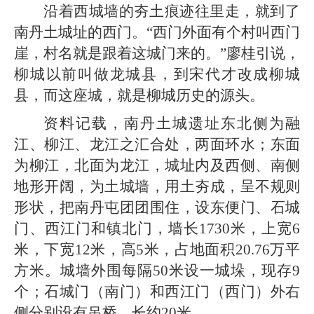
沿着西城墙的夯土痕迹往里走，就到了
南丹土城址的西门。“西门外面有个村叫西门
崖，村名就是跟着这城门来的。”廖桂引说，
柳城以前叫做龙城县，到宋代才改成柳城
县，而这座城，就是柳城历史的源头。
资料记载，南丹土城遗址东北侧为融
江、柳江、龙江之汇合处，两面环水；东面
为柳江，北面为龙江，城址内及西侧、南侧
地形开阔，为土城墙，用土夯成，呈不规则
形状，把南丹屯团团围住，设东便门、石城
门、西江门和镇北门，墙长1730米，上宽6
米，下宽12米，高5米，占地面积20.76万平
方米。城墙外围每隔50米设一城垛，现存9
个；石城门（南门）和西江门（西门）外右
侧分别设有吊桥，长约20米。