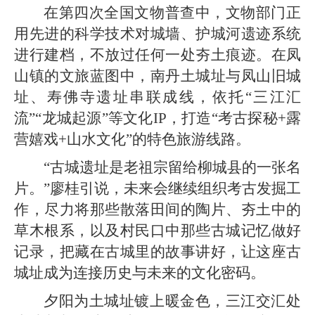
在第四次全国文物普查中，文物部门正
用先进的科学技术对城墙、护城河遗迹系统
进行建档，不放过任何一处夯土痕迹。在凤
山镇的文旅蓝图中，南丹土城址与凤山旧城
址、寿佛寺遗址串联成线，依托“三江汇
流”“龙城起源”等文化IP，打造“考古探秘+露
营嬉戏+山水文化”的特色旅游线路。
“古城遗址是老祖宗留给柳城县的一张名
片。”廖桂引说，未来会继续组织考古发掘工
作，尽力将那些散落田间的陶片、夯土中的
草木根系，以及村民口中那些古城记忆做好
记录，把藏在古城里的故事讲好，让这座古
城址成为连接历史与未来的文化密码。
夕阳为土城址镀上暖金色，三江交汇处