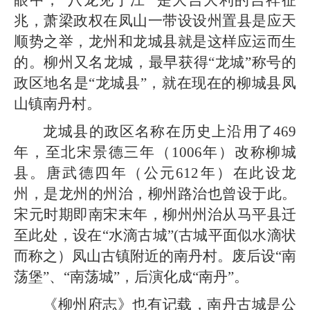
眼中，“八龙见于江” 是大吉大利的吉祥征
兆，萧梁政权在凤山一带设设州置县是应天
顺势之举，龙州和龙城县就是这样应运而生
的。柳州又名龙城，最早获得“龙城”称号的
政区地名是“龙城县”，就在现在的柳城县凤
山镇南丹村。
龙城县的政区名称在历史上沿用了469
年，至北宋景德三年（1006年）改称柳城
县。唐武德四年（公元612年）在此设龙
州，是龙州的州治，柳州路治也曾设于此。
宋元时期即南宋末年，柳州州治从马平县迁
至此处，设在“水滴古城”(古城平面似水滴状
而称之）凤山古镇附近的南丹村。废后设“南
荡堡”、“南荡城”，后演化成“南丹”。
《柳州府志》也有记载，南丹古城是公