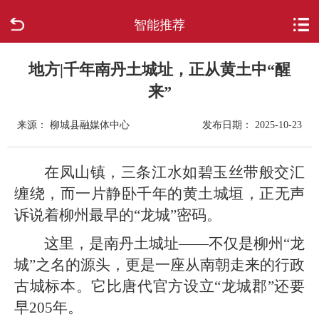
智能推荐
首页
走进柳城
地方|千年南丹土城址，正从黄土中“醒
来”
新闻中心
来源： 柳城县融媒体中心
发布日期： 2025-10-23
政府信息公开
在凤山镇，三条江水如碧玉丝带般交汇
网上办事
缠绕，而一片静卧千年的黄土城垣，正无声
诉说着柳州最早的“龙城”密码。
互动回应
这里，是南丹土城址——不仅是柳州“龙
数据专题
城”之名的源头，更是一座从南朝走来的行政
古城标本。它比唐代官方设立“龙城郡”还要
早205年。