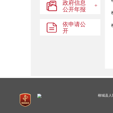
政府信息
行政许可
公开年报
行政处罚
行政复议
依申请公
数据开放
开
为民办实事
政策法规
财政资金直达基层
减税降费
信息公开举报投诉
稳岗就业
价格和收费
涉农补贴
柳城县人