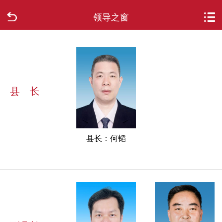
领导之窗
首页
走进柳城
新闻中心
县 长
政府信息公开
网上办事
县长：何韬
互动回应
数据专题