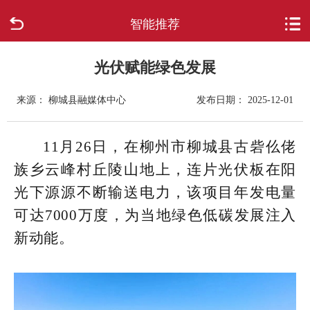
智能推荐
首页
走进柳城
光伏赋能绿色发展
来源： 柳城县融媒体中心
发布日期： 2025-12-01
新闻中心
政府信息公开
11月26日，在柳州市柳城县古砦仫佬
族乡云峰村丘陵山地上，连片光伏板在阳
网上办事
光下源源不断输送电力，该项目年发电量
可达7000万度，为当地绿色低碳发展注入
互动回应
新动能。
数据专题