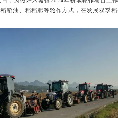
日，为做好六塘镇2024年耕地轮作项目工
过稻稻油、稻稻肥等轮作方式，在发展双季稻