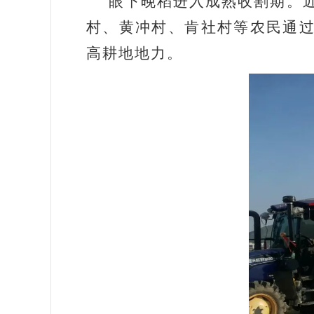
眼下晚稻进入成熟收割期。近
村、黄冲村、肯社村等农民通
高耕地地力。