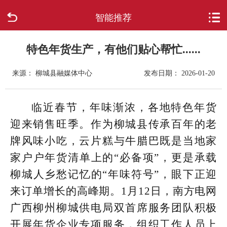
智能推荐
首页
走进柳城
特色年货生产，有他们贴心帮忙......
来源： 柳城县融媒体中心
发布日期： 2026-01-20
新闻中心
政府信息公开
临近春节，年味渐浓，各地特色年货
迎来销售旺季。作为柳城县传承百年的老
网上办事
牌风味小吃，云片糕与牛腊巴既是当地家
家户户年货清单上的“必备项”，更是承载
互动回应
柳城人乡愁记忆的“年味符号”，眼下正迎
数据专题
来订单增长的高峰期。1月12日，南方电网
广西柳州柳城供电局双首席服务团队积极
开展年货企业专项服务，组织工作人员上