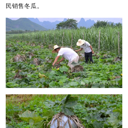
民销售冬瓜。