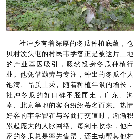
社冲乡有着深厚的冬瓜种植底蕴，仓
贝村汶头屯的村民韦学智正是被这片土地
的产业基因吸引，毅然投身冬瓜种植行
业。他凭借勤劳与专注，种出的冬瓜个大
饱满、品质上乘。随着种植年限的增长，
社冲冬瓜的好口碑不胫而走，广东、海
南、北京等地的客商纷纷慕名而来。热情
好客的韦学智在与客商打交道时，渐渐积
累起庞大的人脉网络。每到丰收季，他自
家的冬瓜总是率先售罄，还主动帮其他村