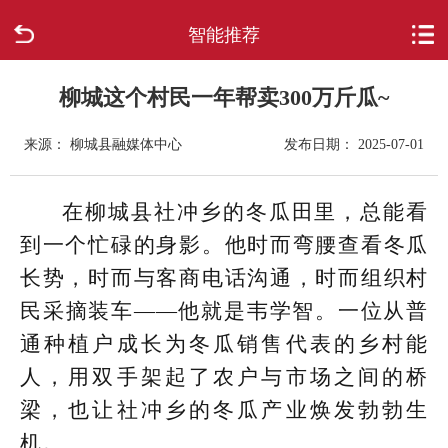
智能推荐
首页
走进柳城
柳城这个村民一年帮卖300万斤瓜~
来源： 柳城县融媒体中心
发布日期： 2025-07-01
新闻中心
政府信息公开
在柳城县社冲乡的冬瓜田里，总能看
到一个忙碌的身影。他时而弯腰查看冬瓜
网上办事
长势，时而与客商电话沟通，时而组织村
民采摘装车——他就是韦学智。一位从普
互动回应
通种植户成长为冬瓜销售代表的乡村能
数据专题
人，用双手架起了农户与市场之间的桥
梁，也让社冲乡的冬瓜产业焕发勃勃生
机。