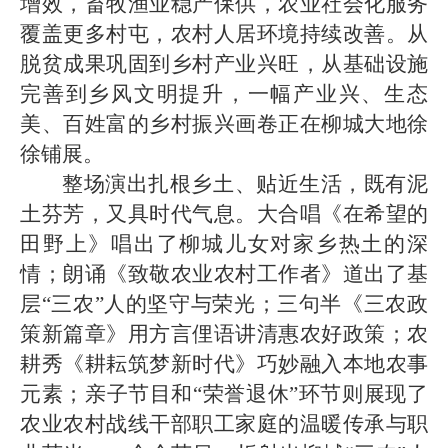
增效，畜牧渔业稳产保供，农业社会化服务
覆盖更多村屯，农村人居环境持续改善。从
脱贫成果巩固到乡村产业兴旺，从基础设施
完善到乡风文明提升，一幅产业兴、生态
美、百姓富的乡村振兴画卷正在柳城大地徐
徐铺展。
整场演出扎根乡土、贴近生活，既有泥
土芬芳，又具时代气息。大合唱《在希望的
田野上》唱出了柳城儿女对家乡热土的深
情；朗诵《致敬农业农村工作者》道出了基
层“三农”人的坚守与荣光；三句半《三农政
策新篇章》用方言俚语讲清惠农好政策；农
耕秀《耕耘筑梦新时代》巧妙融入本地农事
元素；亲子节目和“荣誉退休”环节则展现了
农业农村战线干部职工家庭的温暖传承与职