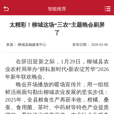
智能推荐
首页
走进柳城
太精彩！柳城这场“三农”主题晚会刷屏
了
新闻中心
来源： 柳城县融媒体中心
发布日期： 2026-02-06
政府信息公开
在辞旧迎新之际，1月29日，柳城县农
网上办事
业农村局举办“耕耘新时代•新农绽芳华”2026
年新年联欢晚会。
互动回应
晚会开场播放的暖场宣传片，用一组组
鲜活画面勾勒出柳城农业发展的坚实步伐：
数据专题
2025年，全县粮食生产再获丰收，柑橘、桑
蚕、食用菌、茶叶、中药材等特色产业提质