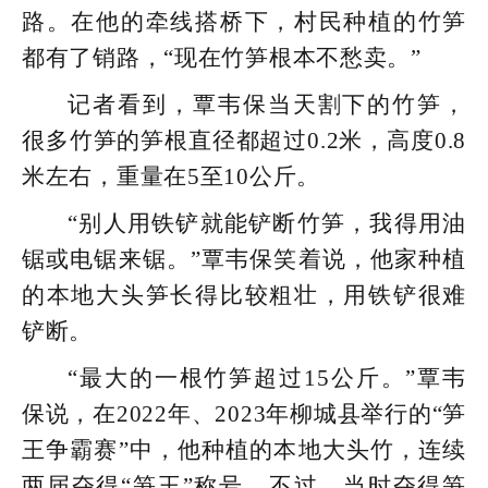
路。
在他的牵线搭桥下，村民种植的竹笋
都有了销路，“现在竹笋根本不愁卖。”
记者看到，覃韦保当天割下的竹笋，
很多竹笋的笋根直径都超过0.2米，高度0.8
米左右，重量在5至10公斤。
“别人用铁铲就能铲断竹笋，我得用油
锯或电锯来锯。”覃韦保笑着说，他家种植
的本地大头笋长得比较粗壮，用铁铲很难
铲断。
“最大的一根竹笋超过15公斤。”覃韦
保说，在2022年、2023年柳城县举行的“笋
王争霸赛”中，
他种植的本地大头竹，连续
两届夺得“笋王”称号。
不过，当时夺得笋