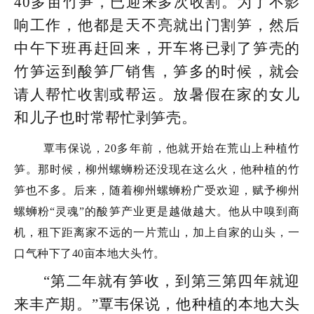
40多亩竹笋，已迎来多次收割。为了不影
响工作，他都是天不亮就出门割笋，然后
中午下班再赶回来，开车将已剥了笋壳的
竹笋运到酸笋厂销售，笋多的时候，就会
请人帮忙收割或帮运。放暑假在家的女儿
和儿子也时常帮忙剥笋壳。
覃韦保说，20多年前，他就开始在荒山上种植竹
笋。那时候，柳州螺蛳粉还没现在这么火，他种植的竹
笋也不多。后来，随着柳州螺蛳粉广受欢迎，赋予柳州
螺蛳粉“灵魂”的酸笋产业更是越做越大。他从中嗅到商
机，租下距离家不远的一片荒山，加上自家的山头，一
口气种下了40亩本地大头竹。
“第二年就有笋收，到第三第四年就迎
来丰产期。”覃韦保说，他种植的本地大头