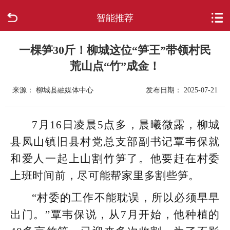
智能推荐
首页
走进柳城
一棵笋30斤！柳城这位“笋王”带领村民
荒山点“竹”成金！
新闻中心
来源： 柳城县融媒体中心
发布日期： 2025-07-21
政府信息公开
7月16日凌晨5点多，晨曦微露，柳城
网上办事
县凤山镇旧县村党总支部副书记覃韦保就
和爱人一起上山割竹笋了。他要赶在村委
互动回应
上班时间前，尽可能帮家里多割些笋。
数据专题
“村委的工作不能耽误，所以必须早早
出门。”覃韦保说，从7月开始，他种植的