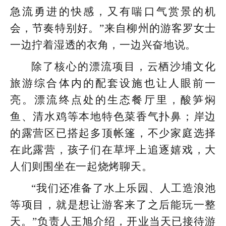
急流勇进的快感，又有喘口气赏景的机
会，节奏特别好。”来自柳州的游客罗女士
一边拧着湿透的衣角，一边兴奋地说。
除了核心的漂流项目，云栖沙埔文化
旅游综合体内的配套设施也让人眼前一
亮。漂流终点处的生态餐厅里，酸笋焖
鱼、清水鸡等本地特色菜香气扑鼻；岸边
的露营区已搭起多顶帐篷，不少家庭选择
在此露营，孩子们在草坪上追逐嬉戏，大
人们则围坐在一起烧烤聊天。
“我们还准备了水上乐园、人工造浪池
等项目，就是想让游客来了之后能玩一整
天。”负责人王旭介绍，开业当天已接待游