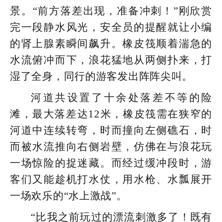
景。“前方落差出现，准备冲刺！”刚欣赏
完一段静水风光，安全员的提醒就让小编
的肾上腺素瞬间飙升。橡皮筏顺着湍急的
水流俯冲而下，浪花猛地从两侧扑来，打
湿了全身，同行的游客发出阵阵尖叫。
河道共设置了十余处落差不等的险
滩，最大落差达12米，橡皮筏需在狭窄的
河道中连续转弯，时而撞向左侧礁石，时
而被水流推向右侧岩壁，仿佛在与浪花玩
一场惊险的捉迷藏。而经过缓冲段时，游
客们又能趁机打水仗，用水枪、水瓢展开
一场欢乐的“水上激战”。
“比我之前玩过的漂流刺激多了！既有