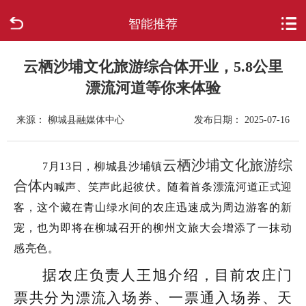
智能推荐
首页
走进柳城
云栖沙埔文化旅游综合体开业，5.8公里
漂流河道等你来体验
新闻中心
来源： 柳城县融媒体中心
发布日期： 2025-07-16
政府信息公开
云栖沙埔文化旅游综
7月13日，柳城县沙埔镇
网上办事
合体
内喊声、笑声此起彼伏。随着首条漂流河道正式迎
客，这个藏在青山绿水间的农庄迅速成为周边游客的新
互动回应
宠，也为即将在柳城召开的柳州文旅大会增添了一抹动
感亮色。
数据专题
据农庄负责人王旭介绍，目前农庄门
票共分为漂流入场券、一票通入场券、天