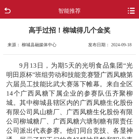
智能推荐
首页
走进柳城
高手过招！柳城得几个金奖
来源： 柳城县融媒体中心
发布日期： 2024-09-18
新闻中心
政府信息公开
9月13日，为期5天的光明食品集团“光
明田原杯”班组劳动和技能竞赛暨广西凤糖第
网上办事
六届员工技能比武大赛落下帷幕。来自全区
14个广西凤糖下属企业的参赛队伍齐聚柳
互动回应
城。其中柳城县辖区内的广西凤糖生化股份
有限公司凤山糖厂、广西凤糖生化股份有限
数据专题
公司柳城糖厂、广西凤糖六塘制糖有限责任
公司派出代表参赛。他们同台竞技、各显神