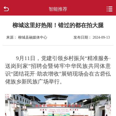
智能推荐
首页
走进柳城
柳城这里好热闹！错过的都在拍大腿
来源： 柳城县融媒体中心
发布日期： 2024-09-13
新闻中心
政府信息公开
9月11日，党建引领乡村振兴“精准服务·
送岗到家”招聘会暨铸牢中华民族共同体意
网上办事
识“团结花开·助农增收”展销现场会在古砦仫
佬族乡新民族广场举行。
互动回应
数据专题