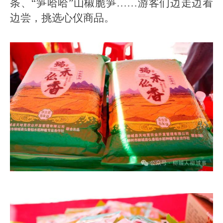
条、“笋哈哈”山椒脆笋……游客们边走边看
边尝，挑选心仪商品。