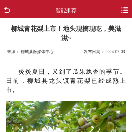
智能推荐
首页
走进柳城
柳城青花梨上市！地头现摘现吃，美滋
滋~
新闻中心
来源： 柳城县融媒体中心
发布日期： 2024-07-03
政府信息公开
炎炎夏日，又到了瓜果飘香的季节。
网上办事
日前，柳城县龙头镇青花梨已经成熟上
市。
互动回应
数据专题