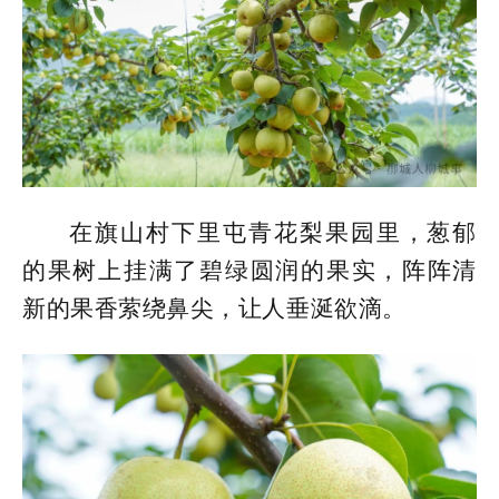
在旗山村下里屯青花梨果园里，葱郁
的果树上挂满了碧绿圆润的果实，阵阵清
新的果香萦绕鼻尖，让人垂涎欲滴。