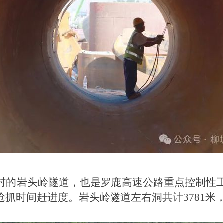
村的岩头岭隧道，也是罗鹿高速公路重点控制性工
抓时间赶进度。岩头岭隧道左右洞共计3781米，