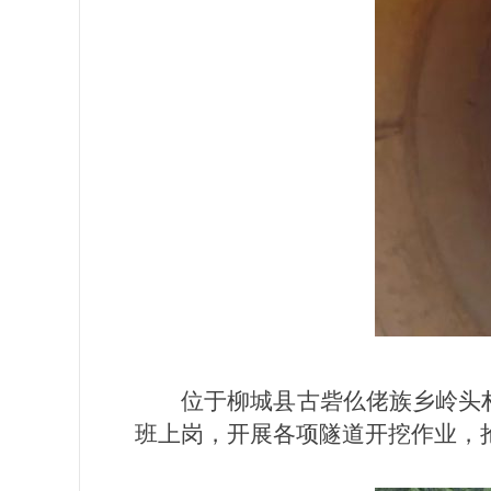
位于柳城县古砦仫佬族乡岭头
班上岗，开展各项隧道开挖作业，抢