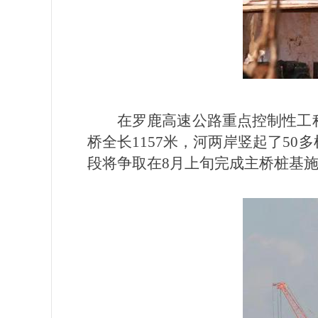
在罗鹿高速公路重点控制性工
桥全长1157米，河两岸竖起了5
段将争取在8月上旬完成主桥桩基