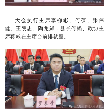
大会执行主席李柳彬、何葆、张伟
健、王院忠、陶龙鲜，县长何韬、政协主
席蒋威在主席台前排就座。