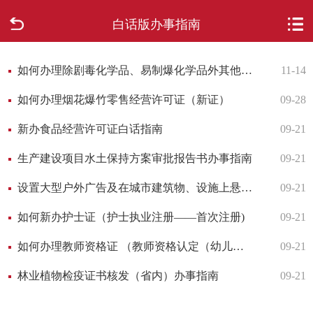
白话版办事指南
首页
走进柳城
如何办理除剧毒化学品、易制爆化学品外其他危险化学品（不含仓储经营）经营许可（新证）
11-14
如何办理烟花爆竹零售经营许可证（新证）
09-28
新闻中心
新办食品经营许可证白话指南
09-21
政府信息公开
生产建设项目水土保持方案审批报告书办事指南
09-21
网上办事
设置大型户外广告及在城市建筑物、设施上悬挂、张贴宣传品审批指南
09-21
如何新办护士证（护士执业注册——首次注册)
09-21
互动回应
如何办理教师资格证 （教师资格认定（幼儿园、中小学校教师)
09-21
数据专题
林业植物检疫证书核发（省内）办事指南
09-21