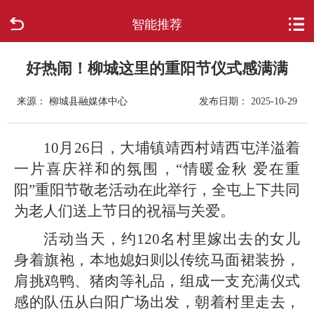
智能推荐
首页
走进柳城
好热闹！柳城这里的重阳节仪式感满满
来源： 柳城县融媒体中心
发布日期： 2025-10-29
新闻中心
政府信息公开
10月26日，大埔镇靖西村靖西屯洋溢着
一片喜庆祥和的氛围，“情暖金秋 爱在重
网上办事
阳”重阳节敬老活动在此举行，全屯上下共同
为老人们送上节日的祝福与关爱。
互动回应
活动当天，约120名村里嫁出去的女儿
数据专题
身着旗袍，本地媳妇则以传统马面裙装扮，
肩挑鸡鸭、猪肉等礼品，组成一支充满仪式
感的队伍从白阳广场出发，朝着村里走去，