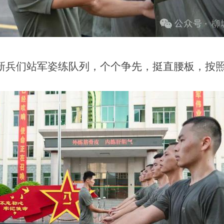
新兵们站军姿练队列，个个争先，挺直腰板，按