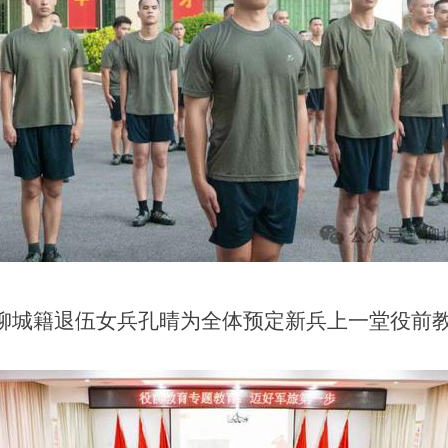
到柳城籍退伍女兵孔晴为全体预定新兵上一堂役前