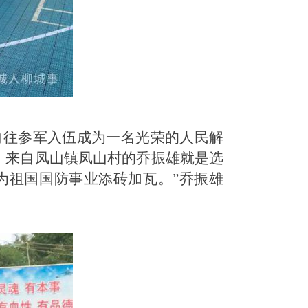
年向往参军入伍成为一名光荣的人民解
。来自凤山镇凤山村的乔振雄就是选
为祖国国防事业添砖加瓦。”乔振雄