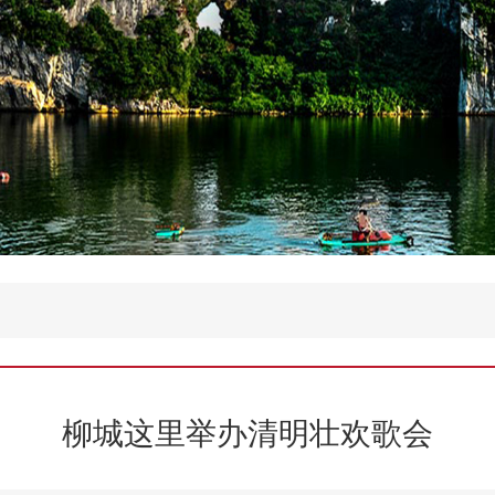
柳城这里举办清明壮欢歌会