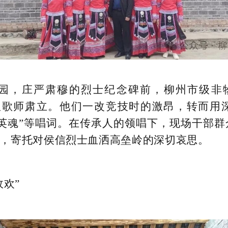
园，庄严肃穆的烈士纪念碑前，柳州市级非
队歌师肃立。他们一改竞技时的激昂，转而用深
英魂”等唱词。在传承人的领唱下，现场干部
，寄托对侯信烈士血洒高垒岭的深切哀思。
欢”