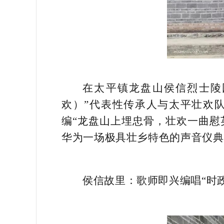
在太平镇龙盘山侯信烈士陵
欢）”代表性传承人与太平壮欢
编“龙盘山上埋忠骨，壮欢一曲慰
华为一场极具壮乡特色的声音仪典
侯信故里：歌师即兴编唱“时政