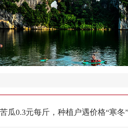
苦瓜0.3元每斤，种植户遇价格“寒冬