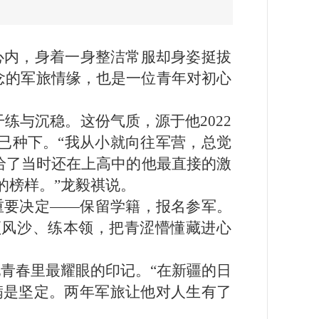
中心内，身着一身整洁常服却身姿挺拔
念的军旅情缘，也是一位青年对初心
练与沉稳。这份气质，源于他2022
已种下。“我从小就向往军营，总觉
，给了当时还在上高中的他最直接的激
的榜样。”龙毅祺说。
个重要决定——保留学籍，报名参军。
顶风沙、练本领，把青涩懵懂藏进心
他青春里最耀眼的印记。“在新疆的日
满是坚定。两年军旅让他对人生有了