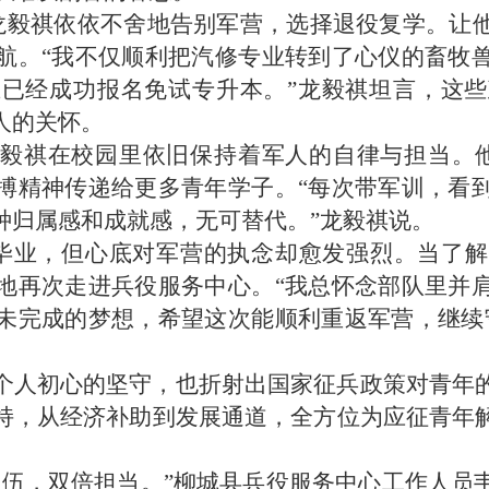
月，龙毅祺依依不舍地告别军营，选择退役复学。
航。“我不仅顺利把汽修专业转到了心仪的畜牧
已经成功报名免试专升本。”龙毅祺坦言，这
人的关怀。
毅祺在校园里依旧保持着军人的自律与担当。
搏精神传递给更多青年学子。“每次带军训，看
种归属感和成就感，无可替代。”龙毅祺说。
大学毕业，但心底对军营的执念却愈发强烈。当了
地再次走进兵役服务中心。“我总怀念部队里并
未完成的梦想，希望这次能顺利重返军营，继续
个人初心的坚守，也折射出国家征兵政策对青年
持，从经济补助到发展通道，全方位为应征青年
入伍，双倍担当。”柳城县兵役服务中心工作人员