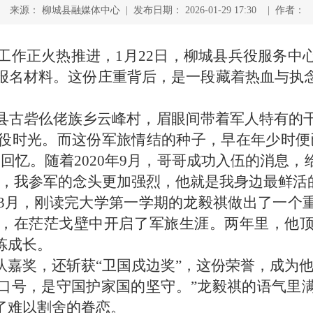
来源： 柳城县融媒体中心 | 发布日期： 2026-01-29 17:30 | 作者：
名工作正火热推进，1月22日，柳城县兵役服务
报名材料。这份庄重背后，是一段藏着热血与执
县古砦仫佬族乡云峰村，眉眼间带着军人特有的干
年服役时光。而这份军旅情结的种子，早在年少时便
回忆。随着2020年9月，哥哥成功入伍的消息
任，我参军的念头更加强烈，他就是我身边最鲜活
2年3月，刚读完大学第一学期的龙毅祺做出了一
，在茫茫戈壁中开启了军旅生涯。两年里，他
炼成长。
队嘉奖，还斩获“卫国戍边奖”，这份荣誉，成为
口号，是守国护家国的坚守。”龙毅祺的语气里
了难以割舍的眷恋。