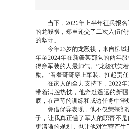
当下，2026年上半年征兵报
的龙毅祺，郑重递交了二次入伍的
的坚守。
今年23岁的龙毅祺，来自柳城
年至2024年在新疆某部队的两
得穿军装的人最帅气。”龙毅祺笑着
励。“看着哥哥穿上军装、扛起责
在家人的全力支持下，202
带着满腔热忱，他奔赴遥远的新疆
底，在严苛的训练和戍边任务中淬
凭借优异表现，他不仅荣获部
子，让我真正懂了军人的职责不是
更清晰的规划，也让他对军营产生