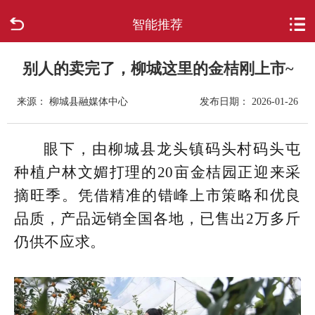
智能推荐
首页
走进柳城
别人的卖完了，柳城这里的金桔刚上市~
来源： 柳城县融媒体中心
发布日期： 2026-01-26
新闻中心
政府信息公开
眼下，由柳城县龙头镇码头村码头屯
种植户林文媚打理的20亩金桔园正迎来采
网上办事
摘旺季。凭借精准的错峰上市策略和优良
品质，产品远销全国各地，已售出2万多斤
互动回应
仍供不应求。
数据专题