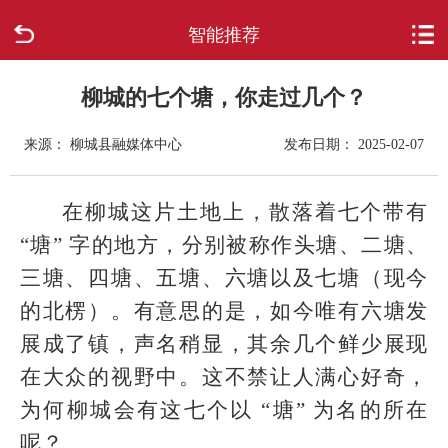
智能推荐
首页
走进柳城
柳城的七个塘，你走过几个？
来源： 柳城县融媒体中心
发布日期： 2025-02-07
新闻中心
政府信息公开
在柳城这片土地上，散落着七个带有
“塘” 字的地方，分别被称作头塘、二塘、
网上办事
三塘、四塘、五塘、六塘以及七塘（现今
的北楞）。有意思的是，如今唯有六塘发
互动回应
展成了镇，声名稍显，其余几个鲜少展现
数据专题
在大众的视野中。这不禁让人满心好奇，
为何柳城会有这七个以 “塘” 为名的所在
呢？