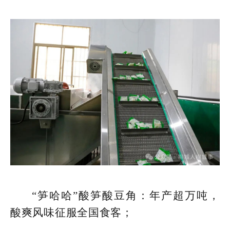
“笋哈哈”酸笋酸豆角：年产超万吨，
酸爽风味征服全国食客；