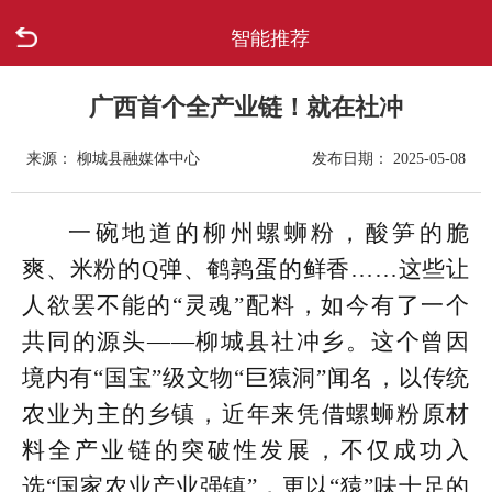
智能推荐
首页
走进柳城
广西首个全产业链！就在社冲
来源： 柳城县融媒体中心
发布日期： 2025-05-08
新闻中心
政府信息公开
一碗地道的柳州螺蛳粉，酸笋的脆
爽、米粉的Q弹、鹌鹑蛋的鲜香……这些让
网上办事
人欲罢不能的“灵魂”配料，如今有了一个
共同的源头——柳城县社冲乡。这个曾因
互动回应
境内有“国宝”级文物“巨猿洞”闻名，以传统
数据专题
农业为主的乡镇，近年来凭借螺蛳粉原材
料全产业链的突破性发展，不仅成功入
选“国家农业产业强镇”，更以“猿”味十足的