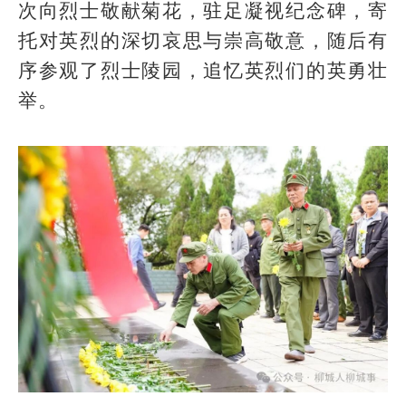
次向烈士敬献菊花，驻足凝视纪念碑，寄
托对英烈的深切哀思与崇高敬意，随后有
序参观了烈士陵园，追忆英烈们的英勇壮
举。