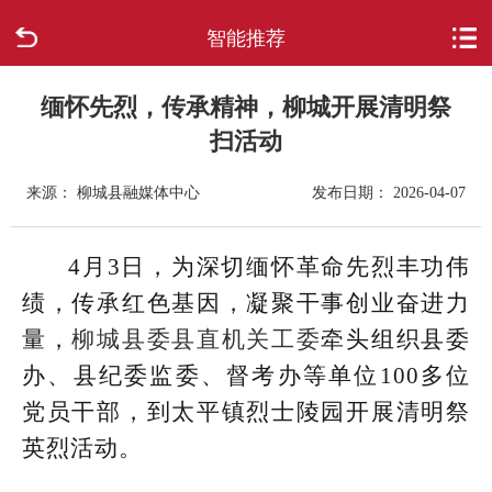
智能推荐
首页
走进柳城
缅怀先烈，传承精神，柳城开展清明祭
扫活动
新闻中心
来源： 柳城县融媒体中心
发布日期： 2026-04-07
政府信息公开
4月3日，为深切缅怀革命先烈丰功伟
网上办事
绩，传承红色基因，凝聚干事创业奋进力
量，
柳城县委县直机关工委
牵头组织县委
互动回应
办、县纪委监委、督考办等单位100多位
数据专题
党员干部，到太平镇烈士陵园开展清明祭
英烈活动。