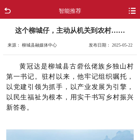
智能推荐
首页
走进柳城
这个柳城仔，主动从机关到农村……
来源： 柳城县融媒体中心
发布日期： 2025-05-22
新闻中心
政府信息公开
黄冠达是柳城县古砦仫佬族乡独山村
第一书记。驻村以来，他牢记组织嘱托，
网上办事
以党建引领为抓手，以产业发展为引擎，
以民生福祉为根本，用实干书写乡村振兴
互动回应
新答卷。
数据专题