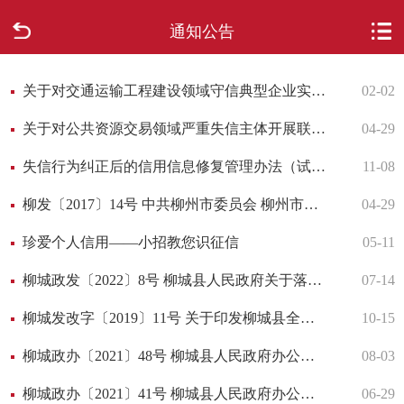
通知公告
首页
走进柳城
关于对交通运输工程建设领域守信典型企业实施联合激励的合作备忘录
02-02
关于对公共资源交易领域严重失信主体开展联合惩戒的备忘录
04-29
新闻中心
失信行为纠正后的信用信息修复管理办法（试行）
11-08
政府信息公开
柳发〔2017〕14号 中共柳州市委员会 柳州市人民政府关于印发《柳州市城市转型升级质量发展导则（2017）》的通知
04-29
网上办事
珍爱个人信用——小招教您识征信
05-11
柳城政发〔2022〕8号 柳城县人民政府关于落实2022年县政府工作主要目标任务的通知
07-14
互动回应
柳城发改字〔2019〕11号 关于印发柳城县全面加强电子商务领域 诚信建设责任分工方案的通知
10-15
数据专题
柳城政办〔2021〕48号 柳城县人民政府办公室关于印发柳城县大面积停电事件应急预案（2021年修订）的通知
08-03
柳城政办〔2021〕41号 柳城县人民政府办公室关于印发《柳城县糖料蔗“双高”基地建后管护工作方案》的通知
06-29