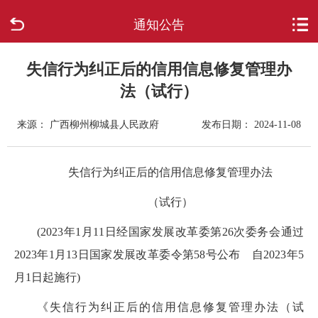
通知公告
首页
走进柳城
失信行为纠正后的信用信息修复管理办
法（试行）
新闻中心
来源： 广西柳州柳城县人民政府
发布日期： 2024-11-08
政府信息公开
失信行为纠正后的信用信息修复管理办法
网上办事
（试行）
互动回应
(2023
年
1
月
11
日
经国家发展改革委
第
26
次委务会通过
2023
年
1
月
13
日国家发展改革委令第
58
号公布
自
2023
年
5
数据专题
月
1
日起施行
)
《失信行为纠正后的信用信息修复管理办法（试