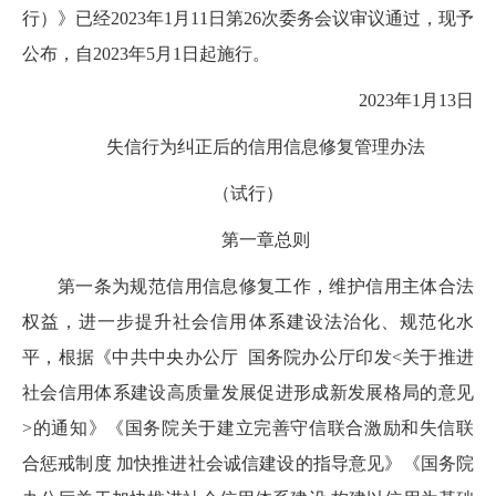
行）》已经
2023
年
1
月
11
日第
26
次委务会议审议通过，现予
公布，自
2023
年
5
月
1
日起施行。
2023
年
1
月
13
日
失信行为纠正后的信用信息修复管理办法
（试行）
第一章
总
则
第一条
为规范信用信息修复工作，维护信用主体合法
权益，进一步提升社会信用体系建设法治化、规范化水
平，根据
《中共中央办公厅
国务院办公厅印发
<
关于推进
社会信用体系建设高质量发展促进形成新发展格局的意见
>
的通知
》
《国务院关于建立完善守信联合激励和失信联
合惩戒制度 加快推进社会诚信建设的指导意见》《国务院