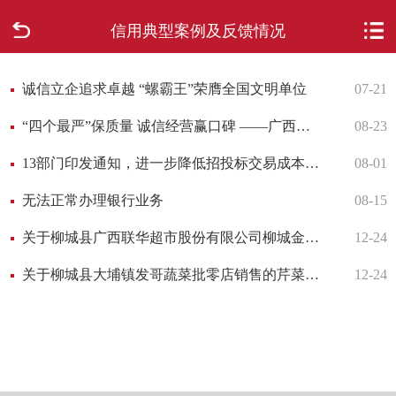
信用典型案例及反馈情况
首页
走进柳城
诚信立企追求卓越 “螺霸王”荣膺全国文明单位
07-21
“四个最严”保质量 诚信经营赢口碑 ——广西柳工集团食品投资有限公司“诚信兴商”典型事例
08-23
新闻中心
13部门印发通知，进一步降低招投标交易成本——支持中小微企业参与市场竞争
08-01
政府信息公开
无法正常办理银行业务
08-15
网上办事
关于柳城县广西联华超市股份有限公司柳城金时代店销售的香蕉抽检不合格核查处置情况的报告
12-24
关于柳城县大埔镇发哥蔬菜批零店销售的芹菜 抽检不合格核查处置情况的报告
12-24
互动回应
数据专题