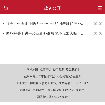
政务公开
首页
走进柳城
《关于中央企业助力中小企业纾困解难促进协同发展有关事项的通知》的有关说明
02-02
国务院关于进一步优化外商投资环境加大吸引外商投资力度的意见
01-06
新闻中心
政府信息公开
网上办事
网站地图 | 免责声明 | 使用帮助 | 联系我们 |
互动回应
政府网站工作年报 柳城县人民政府办公室主办
管理维护：柳城县信息化管理中心 联系电话：0772-7617628
数据专题
桂ICP备10006079号-1 桂公网安备 45022202000009号
网站标识码：4502220007