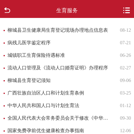
生育服务
首页
走进柳城
柳城县卫生健康局生育登记现场办理地点信息表
08-12
病残儿医学鉴定程序
07-21
新闻中心
城镇职工生育保险待遇标准
06-26
政府信息公开
流动人口管理及《流动人口婚育证明》办理程序
02-27
网上办事
柳城县生育登记须知
09-06
广西壮族自治区人口和计划生育条例
03-25
互动回应
中华人民共和国人口与计划生育法
01-12
数据专题
全国人民代表大会常务委员会关于修改《中华人民共和国人口与计划生育法》的决定
09-30
国家免费孕前优生健康检查办事指南
12-06