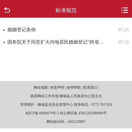
标准规范
首页
走进柳城
婚姻登记条例
07-21
国务院关于同意扩大内地居民婚姻登记“跨省通办”试点的批复
07-11
新闻中心
政府信息公开
网上办事
网站地图 | 免责声明 | 使用帮助 | 联系我们 |
互动回应
政府网站工作年报 柳城县人民政府办公室主办
管理维护：柳城县信息化管理中心 联系电话：0772-7617628
数据专题
桂ICP备10006079号-1 桂公网安备 45022202000009号
网站标识码：4502220007