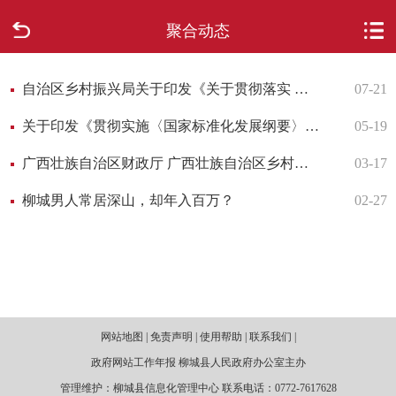
聚合动态
首页
走进柳城
自治区乡村振兴局关于印发《关于贯彻落实 ＜广西乡村建设行动实施方案（2022—2025年）＞ 任务推进工作方案》的通知
07-21
关于印发《贯彻实施〈国家标准化发展纲要〉 行动计划（2024—2025年）》的通知
05-19
新闻中心
广西壮族自治区财政厅 广西壮族自治区乡村振兴局等六部门关于广西财政衔接推进乡村振兴补助资金管理细则的补充通知
03-17
政府信息公开
柳城男人常居深山，却年入百万？
02-27
网上办事
互动回应
数据专题
网站地图 | 免责声明 | 使用帮助 | 联系我们 |
政府网站工作年报 柳城县人民政府办公室主办
管理维护：柳城县信息化管理中心 联系电话：0772-7617628