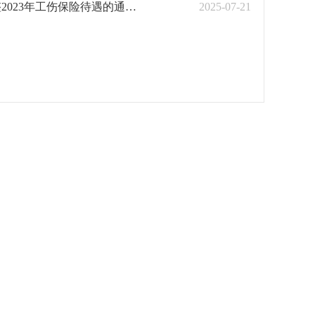
广西壮族自治区人力资源和社会保障厅 广西壮族自治区财政厅关于调整2023年工伤保险待遇的通知（桂人社发〔2023〕83号）
2025-07-21