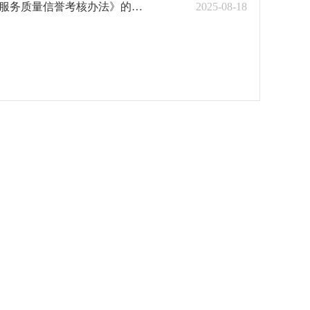
柳交规〔2022〕2号 柳州市交通运输局关于印发《柳州市城区 出租汽车服务质量信誉考核办法》的通知
2025-08-18